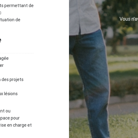
jets permettant de
c
Vous n'
ituation de
e
agée
er
 des projets
ux lésions
ant ou
space pour
rise en charge et