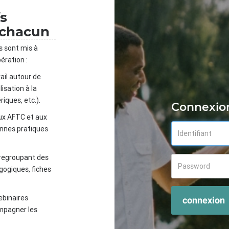
fs
 chacun
s sont mis à
ération :
ail autour de
isation à la
iques, etc.).
Connexio
ux AFTC et aux
onnes pratiques
 regroupant des
gogiques, fiches
ebinaires
connexion
mpagner les