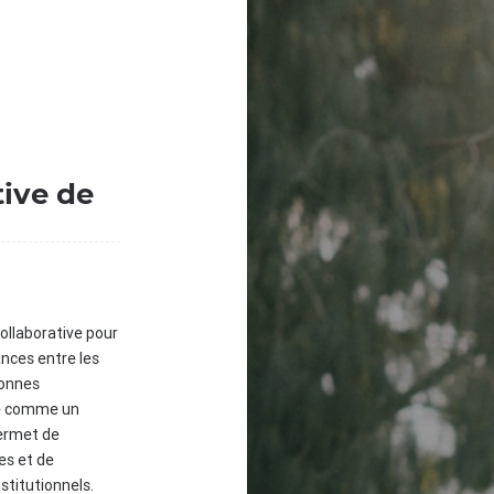
tive de
ollaborative pour
ances entre les
sonnes
ue comme un
permet de
ves et de
stitutionnels.